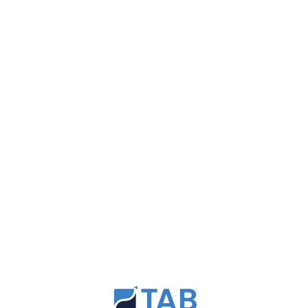
consejo asesor de TAB. Si bien es
sustancialmente diferente de un grupo de
redes, un Consejo de TAB es un equipo de
propietarios de negocios y directores
generales que se elevan y apoyan
mutuamente en sus viajes hacia el éxito.
Escrito por El Consejo de Empresarios